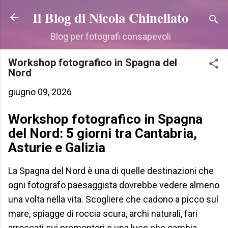
Passa ai contenuti principali
Il Blog di Nicola Chinellato
Blog per fotografi consapevoli
Workshop fotografico in Spagna del
Nord
giugno 09, 2026
Workshop fotografico in Spagna
del Nord: 5 giorni tra Cantabria,
Asturie e Galizia
La Spagna del Nord è una di quelle destinazioni che
ogni fotografo paesaggista dovrebbe vedere almeno
una volta nella vita. Scogliere che cadono a picco sul
mare, spiagge di roccia scura, archi naturali, fari
arroccati sui promontori e una luce che cambia